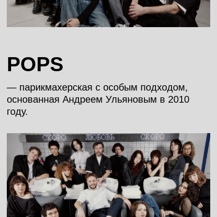
Создаем образы, которые:
• Функциональны — вы легко повторите
укладку дома
• Долговечны — минимум два месяца
держат объем и цвет
• Сбалансированы — учитывают ваши
пропорции, а не просто повторяют
тренды
Относимся к волосам как к дизайн-
проекту, который раскрывает
индивидуальность и отражает стиль
каждого клиента.
РАБОТЫ
МАСТЕРОВ