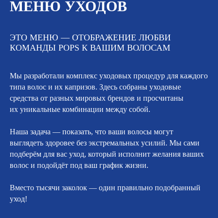
МЕНЮ УХОДОВ
EVOлюционное комбо глубоко
увлажняющих и идеально
разглаживающих средств в новом уходе
ЭТО МЕНЮ — ОТОБРАЖЕНИЕ ЛЮБВИ
от Австралийского бренда EVO!
КОМАНДЫ POPS К ВАШИМ ВОЛОСАМ
3 000 ₽
Мы разработали комплекс уходовых процедур для каждого
типа волос и их капризов. Здесь собраны уходовые
KEVIN MURPHY EXPERIENCE
средства от разных мировых брендов и просчитаны
KMX - это персонализированный
их уникальные комбинации между собой.
салонный уход, в который входит 5
линеек: HYDRATE.ME, ANGEL,
Наша задача — показать, что ваши волосы могут
YOUNG. AGAIN, BLOW.DRY,
выглядеть здоровее без экстремальных усилий. Мы сами
KILLER.CURLS.
подберём для вас уход, который исполнит желания ваших
Мастер подберет тот уход, который
волос и подойдёт под ваш график жизни.
подходит именно Вам.
Вместо тысячи заколок — один правильно подобранный
4 400 ₽
уход!
Записаться