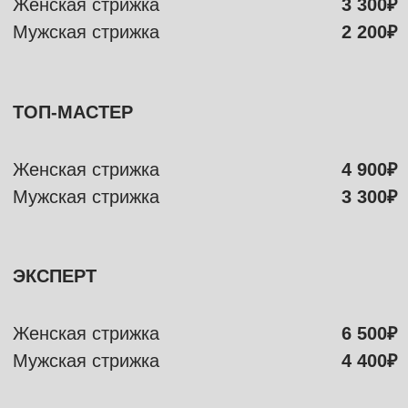
Скраб детокс для
кармы,
кожи и волос
1 500₽
ШАЙН ГИД
Мягкость, блеск и сила.
Одним словом - WOW!
1 500₽
ДУХОВНАЯ ДРУЖБА
Комбо 1+2
2 000₽