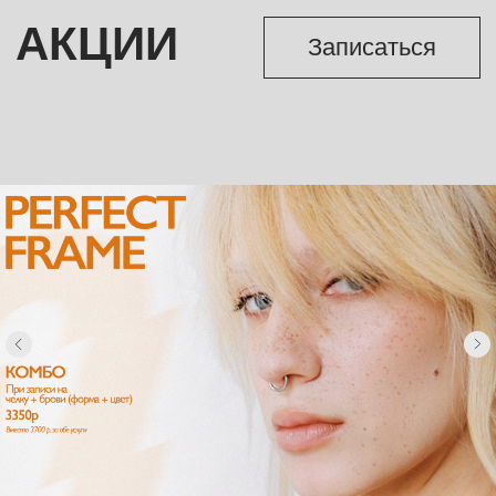
МАСТЕР
Женская стрижка
3 300₽
Мужская стрижка
2 200₽
ТОП-МАСТЕР
Женская стрижка
4 900₽
Мужская стрижка
3 300₽
ЭКСПЕРТ
Женская стрижка
6 500₽
Мужская стрижка
4 400₽
АНДРЕЙ УЛЬЯНОВ