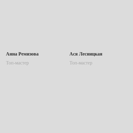
Анна Ремизова
Ася Лесницкая
Топ-мастер
Топ-мастер