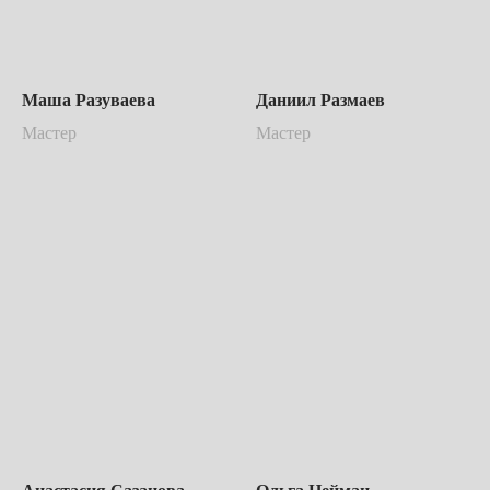
Маша Разуваева
Даниил Размаев
Мастер
Мастер