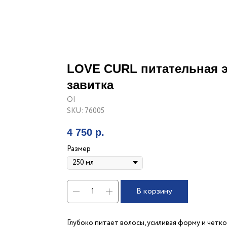
LOVE CURL питательная э
завитка
OI
SKU:
76005
4 750
р.
Размер
В корзину
Глубоко питает волосы, усиливая форму и чет