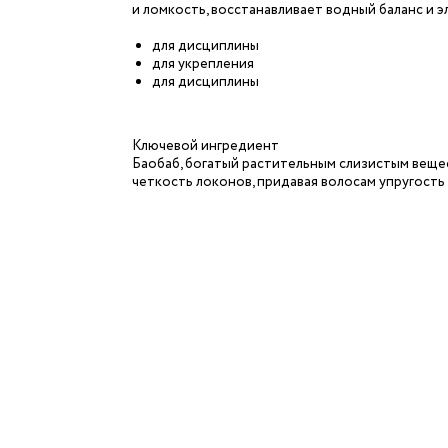
и ломкость, восстанавливает водный баланс и э
для дисциплины
для укрепления
для дисциплины
Ключевой ингредиент
Баобаб, богатый растительным слизистым веще
четкость локонов, придавая волосам упругость 