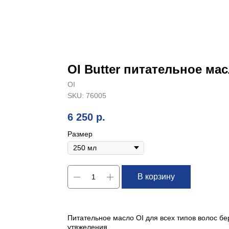
OI Butter питательное ма
OI
SKU:
76005
6 250
р.
Размер
В корзину
Питательное масло OI для всех типов волос бе
утяжеления.