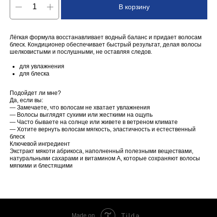
В корзину
Лёгкая формула восстанавливает водный баланс и придает волосам
блеск. Кондиционер обеспечивает быстрый результат, делая волосы
шелковистыми и послушными, не оставляя следов.
для увлажнения
для блеска
Подойдет ли мне?
Да, если вы:
— Замечаете, что волосам не хватает увлажнения
— Волосы выглядят сухими или жесткими на ощупь
— Часто бываете на солнце или живете в ветреном климате
— Хотите вернуть волосам мягкость, эластичность и естественный
блеск
Ключевой ингредиент
Экстракт мякоти абрикоса, наполненный полезными веществами,
натуральными сахарами и витамином А, которые сохраняют волосы
мягкими и блестящими
Tilda
Made on