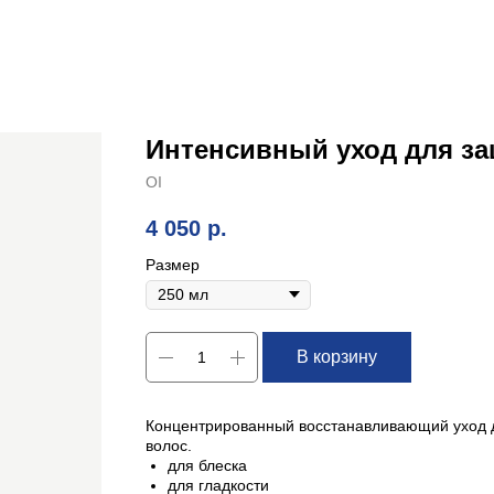
Интенсивный уход для за
OI
4 050
р.
Размер
В корзину
Концентрированный восстанавливающий уход д
волос.
для блеска
для гладкости