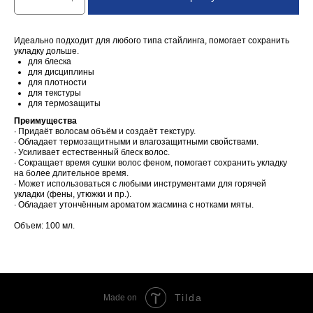
Идеально подходит для любого типа стайлинга, помогает сохранить
укладку дольше.
для блеска
для дисциплины
для плотности
для текстуры
для термозащиты
Преимущества
∙ Придаёт волосам объём и создаёт текстуру.
∙ Обладает термозащитными и влагозащитными свойствами.
∙ Усиливает естественный блеск волос.
∙ Сокращает время сушки волос феном, помогает сохранить укладку
на более длительное время.
∙ Может использоваться с любыми инструментами для горячей
укладки (фены, утюжки и пр.).
∙ Обладает утончённым ароматом жасмина с нотками мяты.
Объем: 100 мл.
Tilda
Made on